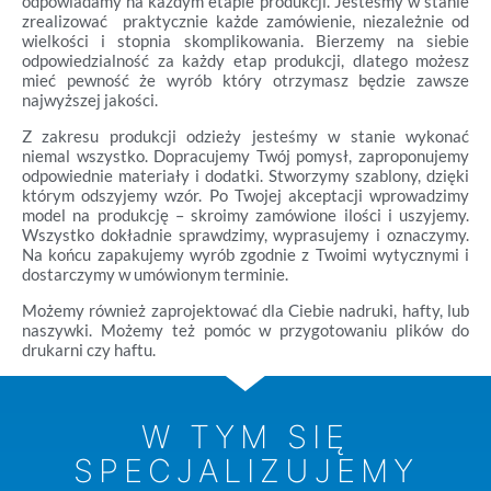
odpowiadamy na każdym etapie produkcji. Jesteśmy w stanie
zrealizować praktycznie każde zamówienie, niezależnie od
wielkości i stopnia skomplikowania. Bierzemy na siebie
odpowiedzialność za każdy etap produkcji, dlatego możesz
mieć pewność że wyrób który otrzymasz będzie zawsze
najwyższej jakości.
Z zakresu produkcji odzieży jesteśmy w stanie wykonać
niemal wszystko. Dopracujemy Twój pomysł, zaproponujemy
odpowiednie materiały i dodatki. Stworzymy szablony, dzięki
którym odszyjemy wzór. Po Twojej akceptacji wprowadzimy
model na produkcję – skroimy zamówione ilości i uszyjemy.
Wszystko dokładnie sprawdzimy, wyprasujemy i oznaczymy.
Na końcu zapakujemy wyrób zgodnie z Twoimi wytycznymi i
dostarczymy w umówionym terminie.
Możemy również zaprojektować dla Ciebie nadruki, hafty, lub
naszywki. Możemy też pomóc w przygotowaniu plików do
drukarni czy haftu.
W TYM SIĘ
SPECJALIZUJEMY