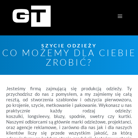
SZYCIE ODZIEŻY
CO MOŻEMY DLA CIEBIE
ZROBIĆ?
Jesteśmy firmą zajmującą się produkcją odzieży. Ty
przychodzisz do nas z
pomysłem
, a my zajmiemy się całą
resztą, od
stworzenia szablonów
i
odszycia pierwowzoru
,
po
krojenie
,
szycie
,
metkowanie
i
pakowanie
. Wykonasz u nas
praktycznie każdy rodzaj odzieży:
koszulki
,
longsleevy
,
bluzy
,
spodnie
,
swetry
czy
kurtki
.
Naszymi odbiorcami są głównie
marki odzieżowe
,
projektanci
,
oraz
agencje reklamowe
, i zarówno dla nas jak i dla naszych
klientów liczy się przede wszystkim
jakość
, za którą