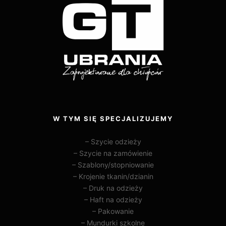
W TYM SIĘ SPECJALIZUJEMY
– Szycie odzieży
– Szycie na zamówienie
– Szablony/stopniowanie
– Krojenie tkanin/dzianin
– Druk na odzieży
– Haft na odzieży
– Pakowanie
– Mundurki szkolne